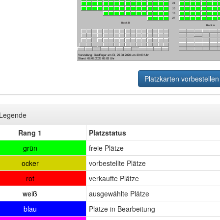
Platzkarten vorbestellen
-Legende
Rang 1
Platzstatus
grün
freie Plätze
ocker
vorbestellte Plätze
rot
verkaufte Plätze
weiß
ausgewählte Plätze
blau
Plätze in Bearbeitung